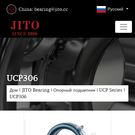
Русский
China: bearing@jito.cc
UCP306
Дом
|
JITO Bearing
|
Опорный подшипник
|
UCP Series
|
UCP306