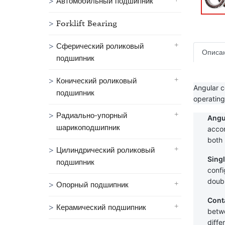
Автомобильный подшипник
Forklift Bearing
Сферический роликовый
Описа
подшипник
Конический роликовый
Angular c
подшипник
operating
Радиально-упорный
Angu
шарикоподшипник
accom
both 
Цилиндрический роликовый
Sing
подшипник
confi
doubl
Опорный подшипник
Cont
Керамический подшипник
betwe
diffe