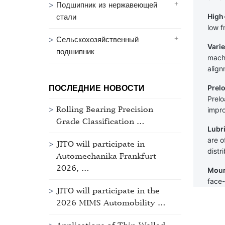
Подшипник из нержавеющей
High
стали
low f
Сельскохозяйственный
Varie
подшипник
machi
align
ПОСЛЕДНИЕ НОВОСТИ
Prel
Prelo
Rolling Bearing Precision
impro
Grade Classification …
Lubr
are o
JITO will participate in
distr
Automechanika Frankfurt
2026, …
Moun
face-
JITO will participate in the
2026 MIMS Automobility …