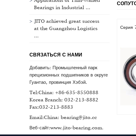
Applications of Thin-Walled
СОПУТ
Bearings in Industrial …
JITO achieved great success
Серия 
at the Guangzhou Logistics
…
СВЯЗАТЬСЯ С НАМИ
Добавить: Промышленный парк
прецизионных подшипников в округе
Гуантао, провинция Хэбэй.
Tel:China: +86-635-8550888
Korea Branch: 032-213-8882
Fax:032-213-8883
Email:China: bearing@jito.cc
Веб-сайт:www.jito-bearing.com.