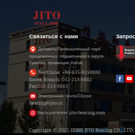
Связаться с нами
Запрос
Добавить:
Промышленный парк
прецизионных подшипников в округе
Гуантао, провинция Хэбэй.
Тел:
China: +86-635-8550888
Korea Branch: 032-213-8882
Fax:032-213-8883
Электронная почта:
China:
bearing@jito.cc
Веб-сайт:
www.jito-bearing.com
Copyright © 2025 HEBEI JITO Bearing CO., LTD.