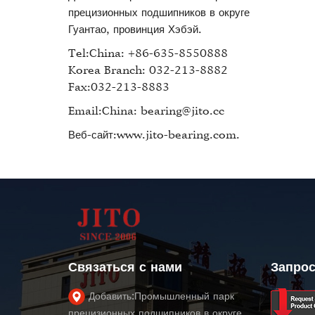
прецизионных подшипников в округе
Гуантао, провинция Хэбэй.
Tel:China: +86-635-8550888
Korea Branch: 032-213-8882
Fax:032-213-8883
Email:China: bearing@jito.cc
Веб-сайт:www.jito-bearing.com.
Связаться с нами
Запрос
Добавить:
Промышленный парк
прецизионных подшипников в округе