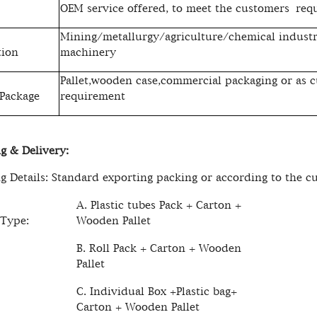
OEM service offered, to meet the customers req
Mining/metallurgy/agriculture/chemical industr
tion
machinery
Pallet,wooden case,commercial packaging or as c
 Package
requirement
g & Delivery:
g Details: Standard exporting packing or according to the c
A. Plastic tubes Pack + Carton +
 Type:
Wooden Pallet
B. Roll Pack + Carton + Wooden
Pallet
C. Individual Box +Plastic bag+
Carton + Wooden Pallet