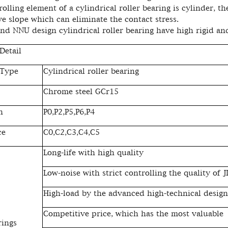
ing element of a cylindrical roller bearing is cylinder, the
ve slope which can eliminate the contact stress.
NNU design cylindrical roller bearing have high rigid an
Detail
 Type
Cylindrical roller bearing
Chrome steel GCr15
n
P0,P2,P5,P6,P4
ce
C0,C2,C3,C4,C5
Long-life with high quality
Low-noise with strict controlling the quality of 
High-load by the advanced high-technical design
Competitive price, which has the most valuable
rings