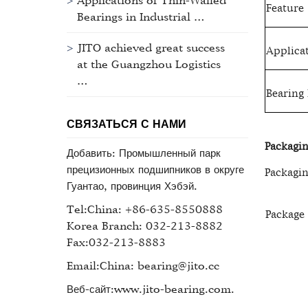
Applications of Thin-Walled
Feature
Bearings in Industrial …
JITO achieved great success
Applica
at the Guangzhou Logistics
…
Bearing
СВЯЗАТЬСЯ С НАМИ
Packagin
Добавить: Промышленный парк
прецизионных подшипников в округе
Packagin
Гуантао, провинция Хэбэй.
Tel:China: +86-635-8550888
Package
Korea Branch: 032-213-8882
Fax:032-213-8883
Email:China: bearing@jito.cc
Веб-сайт:www.jito-bearing.com.