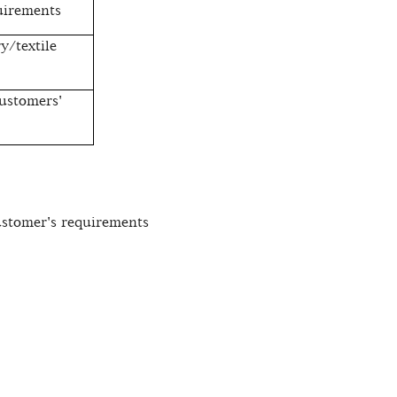
uirements
y/textile
ustomers'
ustomer's requirements