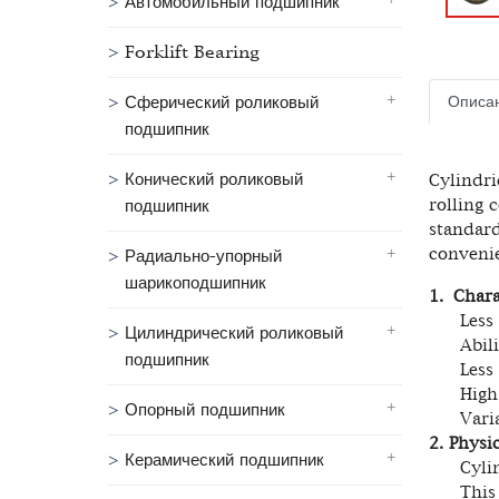
Автомобильный подшипник
Forklift Bearing
Описа
Сферический роликовый
подшипник
Конический роликовый
Cylindri
rolling 
подшипник
standard
conveni
Радиально-упорный
шарикоподшипник
1. Chara
Less fr
Цилиндрический роликовый
Ability
подшипник
Less coe
High li
Опорный подшипник
Variati
2. Physic
Керамический подшипник
Cylindri
This kin