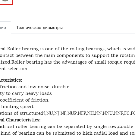
ние
Технические диаметры
cal Roller bearing is one of the rolling bearings, which is w
contact between the main components to support the rotatin
ized.Roller bearing has the advantages of small torque requi
ent selection.
cteristics:
iction and low noise, durable.
 to carry heavy loads
fficient of friction.
miting speed.
ons of structure:N,NU,NJ,NF,NUP,NFP,NH,NN,NNU,NNF,FC,F
al Characteristics:
cal roller bearing can be separated by single row,double 
d of bearing can be submitted to high radial load and som