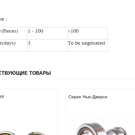
e :
(Pieces)
1 - 100
>100
e(days)
3
To be negotiated
СТВУЮЩИЕ ТОВАРЫ
НУ
Серия Нью-Джерси